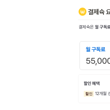
결제슉 
결제슉은 
월 구독료
할인 혜택
 12개월 
할인