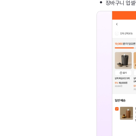
•
장바구니 업셀링